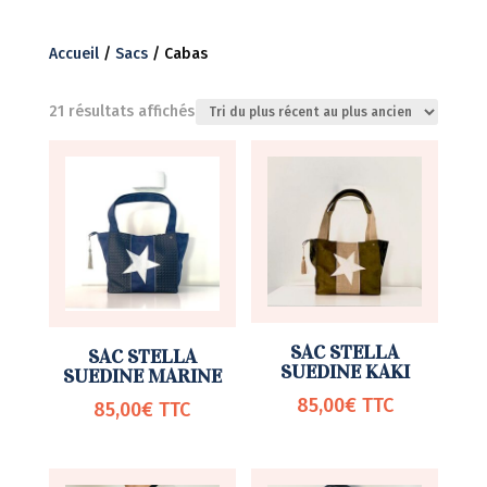
Accueil
/
Sacs
/ Cabas
Trié
21 résultats affichés
du
plus
récent
au
plus
ancien
SAC STELLA
SAC STELLA
SUEDINE KAKI
SUEDINE MARINE
85,00
€
TTC
85,00
€
TTC