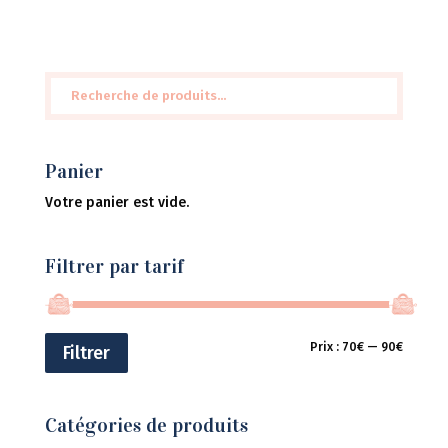
Recherche
pour :
Panier
Votre panier est vide.
Filtrer par tarif
Prix
Prix
Prix :
70€
—
90€
Filtrer
min
max
Catégories de produits