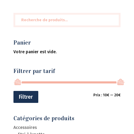
Recherche
pour :
Panier
Votre panier est vide.
Filtrer par tarif
Prix
Prix
Prix :
10€
—
20€
Filtrer
min
max
Catégories de produits
Accessoires