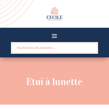
Recherche
pour :
Etui à lunette