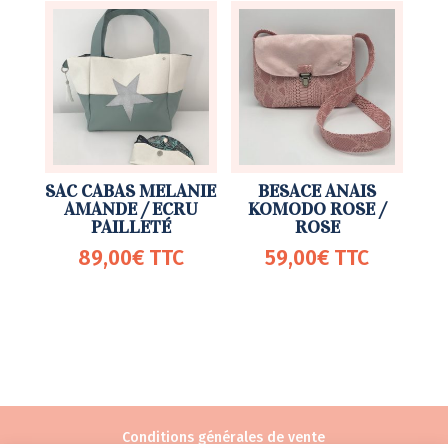
SAC CABAS MELANIE
BESACE ANAIS
AMANDE / ECRU
KOMODO ROSE /
PAILLETÉ
ROSE
89,00
€
TTC
59,00
€
TTC
Conditions générales de vente