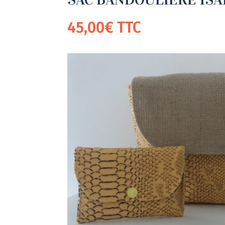
45,00
€
TTC